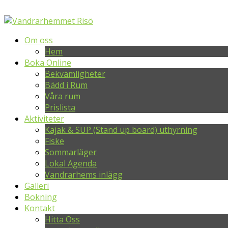
Om oss
Hem
Boka Online
Bekvämligheter
Bädd i Rum
Våra rum
Prislista
Aktiviteter
Kajak & SUP (Stand up board) uthyrning
Fiske
Sommarläger
Lokal Agenda
Vandrarhems inlägg
Galleri
Bokning
Kontakt
Hitta Oss