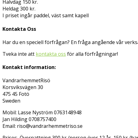
Halvdag 150 kr.
Heldag 300 kr.
I priset ingår paddel, väst samt kapell
Kontakta Oss
Har du en speciell förfrågan? En fråga angående vår verk
Tveka inte att
kontakta oss
för alla förfrågningar!
Kontakt information:
VandrarhemmetRisö
Korsviksvägen 30
475 45 Fotö
Sweden
Mobil: Lasse Nyström 0763148948
Jan Hilding 0708757400
Email: riso@vandrarhemmetriso.se
Priser: Övernattning 300 kr /person över 12 år, 150 kr /b