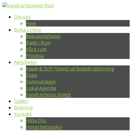
Om oss
Hem
Boka Online
Bekvämligheter
Bädd i Rum
Våra rum
Prislista
Aktiviteter
Kajak & SUP (Stand up board) uthyrning
Fiske
Sommarläger
Lokal Agenda
Vandrarhems inlägg
Galleri
Bokning
Kontakt
Hitta Oss
Integritetspolicy