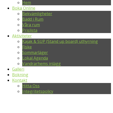
Hem
Boka Online
Bekvämligheter
Bädd i Rum
Våra rum
Prislista
Aktiviteter
Kajak & SUP (Stand up board) uthyrning
Fiske
Sommarläger
Lokal Agenda
Vandrarhems inlägg
Galleri
Bokning
Kontakt
Hitta Oss
Integritetspolicy