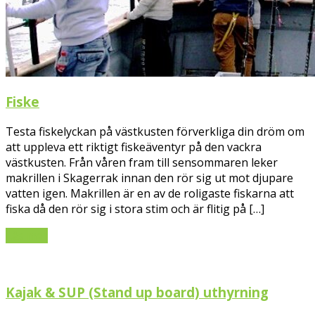
Fiske
Testa fiskelyckan på västkusten förverkliga din dröm om
att uppleva ett riktigt fiskeäventyr på den vackra
västkusten. Från våren fram till sensommaren leker
makrillen i Skagerrak innan den rör sig ut mot djupare
vatten igen. Makrillen är en av de roligaste fiskarna att
fiska då den rör sig i stora stim och är flitig på […]
Läs mer
Kajak & SUP (Stand up board) uthyrning