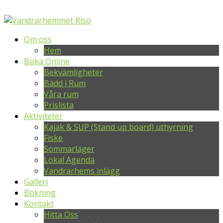
Om oss
Hem
Boka Online
Bekvämligheter
Bädd i Rum
Våra rum
Prislista
Aktiviteter
Kajak & SUP (Stand up board) uthyrning
Fiske
Sommarläger
Lokal Agenda
Vandrarhems inlägg
Galleri
Bokning
Kontakt
Hitta Oss